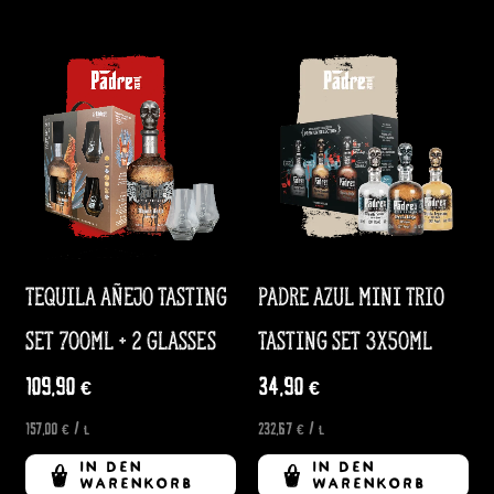
Tequila Añejo Tasting
Padre Azul Mini Trio
Set 700ml + 2 Glasses
Tasting Set 3x50ml
109,90
€
34,90
€
157,00
€
/
l
232,67
€
/
l
IN DEN
IN DEN
WARENKORB
WARENKORB