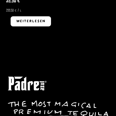
59,90
€
299,50
€
/
l
WEITERLESEN