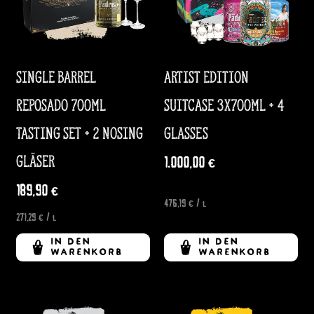
Single Barrel
Artist Edition
Reposado 700ml
Suitcase 3x700ml + 4
Tasting Set + 2 Nosing
Glasses
Gläser
1.000,00
€
189,90
€
476,19
€
/
l
271,29
€
/
l
IN DEN
IN DEN
WARENKORB
WARENKORB