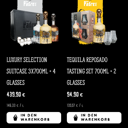
Luxury Selection
Tequila Reposado
Suitcase 3x700ml + 4
Tasting Set 700ml + 2
Glasses
Glasses
439,90
€
94,90
€
146,33
€
/
l
135,57
€
/
l
IN DEN
IN DEN
WARENKORB
WARENKORB