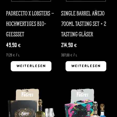
Padrecito x Lobsters –
Single Barrel Añejo
hochwertiges Bio-
700ml Tasting Set + 2
Gießset
Tasting Gläser
49,90
€
214,90
€
71,29
€
/
l
307,00
€
/
l
WEITERLESEN
WEITERLESEN